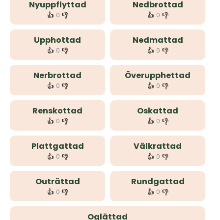
Nyuppflyttad
Nedbrottad
👍
👎
👍
👎
0
0
Upphottad
Nedmattad
👍
👎
👍
👎
0
0
Nerbrottad
Överupphettad
👍
👎
👍
👎
0
0
Renskottad
Oskattad
👍
👎
👍
👎
0
0
Plattgattad
Välkrattad
👍
👎
👍
👎
0
0
Outrättad
Rundgattad
👍
👎
👍
👎
0
0
Oglättad