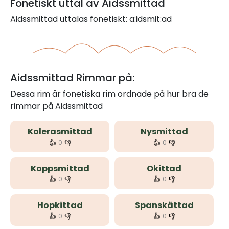
Fonetiskt uttal av Aidssmittad
Aidssmittad uttalas fonetiskt: a:idsmit:ad
Aidssmittad Rimmar på:
Dessa rim är fonetiska rim ordnade på hur bra de
rimmar på Aidssmittad
Kolerasmittad
Nysmittad
👍
👎
👍
👎
0
0
Koppsmittad
Okittad
👍
👎
👍
👎
0
0
Hopkittad
Spanskättad
👍
👎
👍
👎
0
0