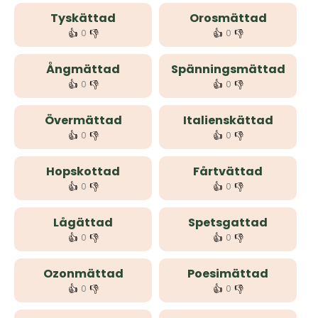
Tyskättad
Orosmättad
👍
👎
👍
👎
0
0
Ångmättad
Spänningsmättad
👍
👎
👍
👎
0
0
Övermättad
Italienskättad
👍
👎
👍
👎
0
0
Hopskottad
Fårtvättad
👍
👎
👍
👎
0
0
Lågättad
Spetsgattad
👍
👎
👍
👎
0
0
Ozonmättad
Poesimättad
👍
👎
👍
👎
0
0