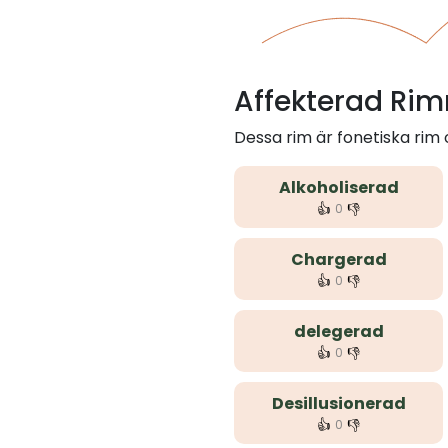
Affekterad Rim
Dessa rim är fonetiska rim
Alkoholiserad
👍
👎
0
Chargerad
👍
👎
0
delegerad
👍
👎
0
Desillusionerad
👍
👎
0