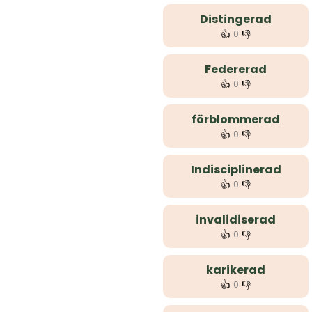
Distingerad
👍
👎
0
Federerad
👍
👎
0
förblommerad
👍
👎
0
Indisciplinerad
👍
👎
0
invalidiserad
👍
👎
0
karikerad
👍
👎
0