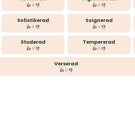
👍
👎
👍
👎
0
0
Sofistikerad
Soignerad
👍
👎
👍
👎
0
0
Studerad
Tempererad
👍
👎
👍
👎
0
0
Verserad
👍
👎
0