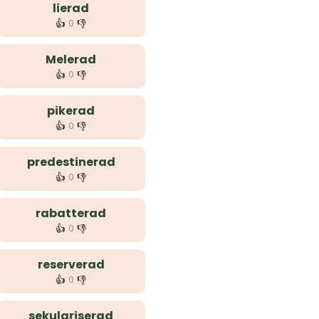
lierad
👍
👎
0
Melerad
👍
👎
0
pikerad
👍
👎
0
predestinerad
👍
👎
0
rabatterad
👍
👎
0
reserverad
👍
👎
0
sekulariserad