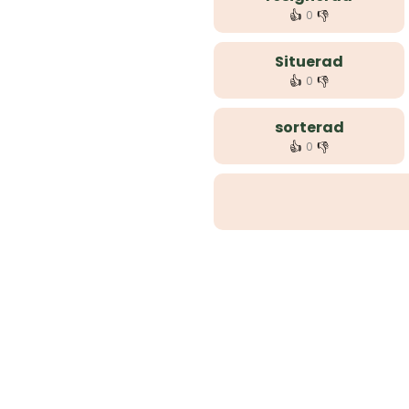
👍
👎
0
Situerad
👍
👎
0
sorterad
👍
👎
0