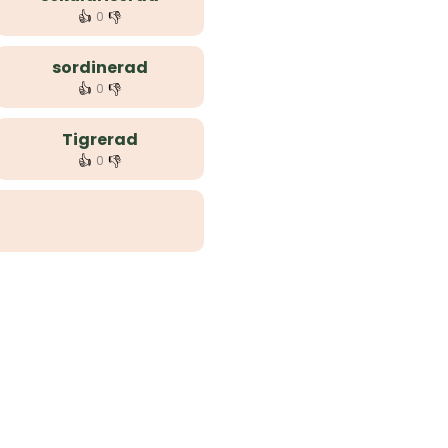
👍
👎
0
sordinerad
👍
👎
0
Tigrerad
👍
👎
0