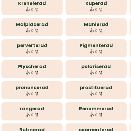
Krenelerad
Kuperad
👍
👎
👍
👎
0
0
Malplacerad
Manierad
👍
👎
👍
👎
0
0
perverterad
Pigmenterad
👍
👎
👍
👎
0
0
Plyscherad
polariserad
👍
👎
👍
👎
0
0
prononcerad
prostituerad
👍
👎
👍
👎
0
0
rangerad
Renommerad
👍
👎
👍
👎
0
0
Rutinerad
segmenterad