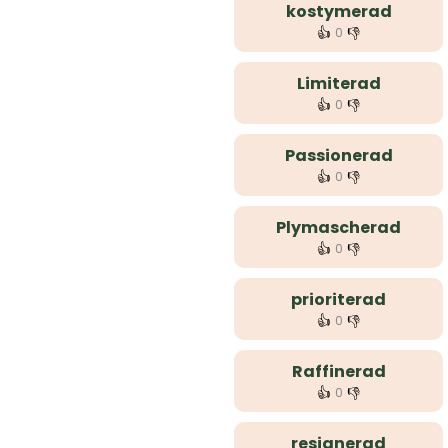
kostymerad
👍
👎
0
Limiterad
👍
👎
0
Passionerad
👍
👎
0
Plymascherad
👍
👎
0
prioriterad
👍
👎
0
Raffinerad
👍
👎
0
resignerad