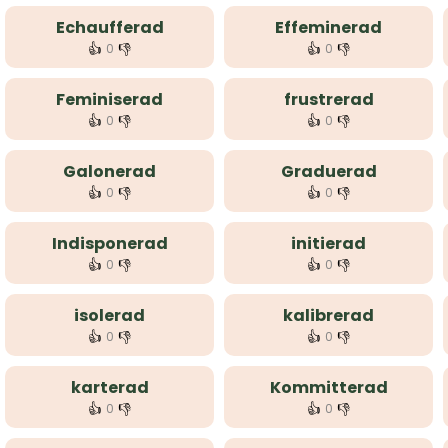
Echaufferad
Effeminerad
👍
👎
👍
👎
0
0
Feminiserad
frustrerad
👍
👎
👍
👎
0
0
Galonerad
Graduerad
👍
👎
👍
👎
0
0
Indisponerad
initierad
👍
👎
👍
👎
0
0
isolerad
kalibrerad
👍
👎
👍
👎
0
0
karterad
Kommitterad
👍
👎
👍
👎
0
0