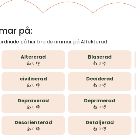
mar på:
 ordnade på hur bra de rimmar på Affekterad
Altererad
Blaserad
👍
👎
👍
👎
0
0
civiliserad
Deciderad
👍
👎
👍
👎
0
0
Depraverad
Deprimerad
👍
👎
👍
👎
0
0
Desorienterad
Detaljerad
👍
👎
👍
👎
0
0