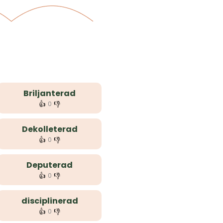
Briljanterad
👍
👎
0
Dekolleterad
👍
👎
0
Deputerad
👍
👎
0
disciplinerad
👍
👎
0