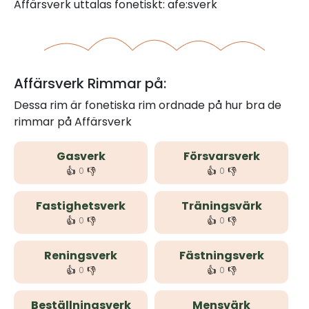
Affärsverk uttalas fonetiskt: afe:sverk
Affärsverk Rimmar på:
Dessa rim är fonetiska rim ordnade på hur bra de
rimmar på Affärsverk
Gasverk
Försvarsverk
👍
👎
👍
👎
0
0
Fastighetsverk
Träningsvärk
👍
👎
👍
👎
0
0
Reningsverk
Fästningsverk
👍
👎
👍
👎
0
0
Beställningsverk
Mensvärk