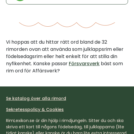
Vi hoppas att du hittar rätt ord bland de 32
rimorden ovan att använda som julklappsrim eller
födelsedagsrim eller helt enkelt för att stilla din
nyfikenhet. Kanske passar
Försvarsverk
bäst som
rim ord för Affärsverk?
Se katalog över alla rimord
Sekretesspolicy & Cookies
RimLexikon.se är din hjälp i rimdjungeln. Sitter du och ska
skriva ett kort till någons födelsedag, till julklapparna (lite
tidigt kanske) eller kanske är du bara lite extra intresserad