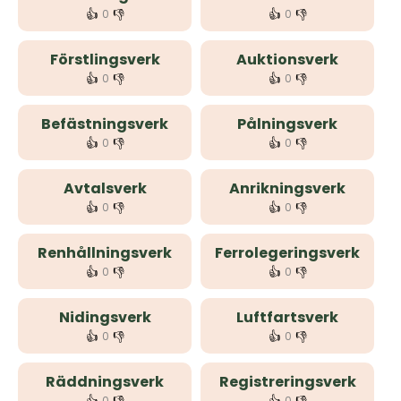
👍
👎
👍
👎
0
0
Förstlingsverk
Auktionsverk
👍
👎
👍
👎
0
0
Befästningsverk
Pålningsverk
👍
👎
👍
👎
0
0
Avtalsverk
Anrikningsverk
👍
👎
👍
👎
0
0
Renhållningsverk
Ferrolegeringsverk
👍
👎
👍
👎
0
0
Nidingsverk
Luftfartsverk
👍
👎
👍
👎
0
0
Räddningsverk
Registreringsverk
0
0