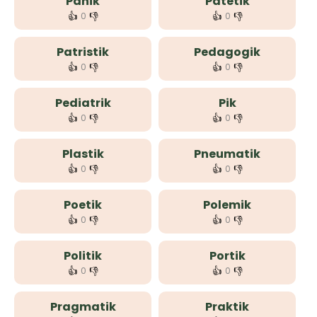
Panik
Patetik
👍
👎
👍
👎
0
0
Patristik
Pedagogik
👍
👎
👍
👎
0
0
Pediatrik
Pik
👍
👎
👍
👎
0
0
Plastik
Pneumatik
👍
👎
👍
👎
0
0
Poetik
Polemik
👍
👎
👍
👎
0
0
Politik
Portik
👍
👎
👍
👎
0
0
Pragmatik
Praktik