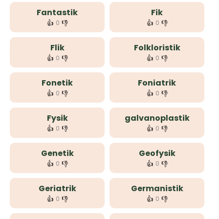
Fantastik
Fik
👍
👎
👍
👎
0
0
Flik
Folkloristik
👍
👎
👍
👎
0
0
Fonetik
Foniatrik
👍
👎
👍
👎
0
0
Fysik
galvanoplastik
👍
👎
👍
👎
0
0
Genetik
Geofysik
👍
👎
👍
👎
0
0
Geriatrik
Germanistik
👍
👎
👍
👎
0
0