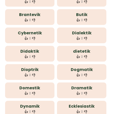
👍
👎
👍
👎
0
0
Brantevik
Butik
👍
👎
👍
👎
0
0
Cybernetik
Dialektik
👍
👎
👍
👎
0
0
Didaktik
dietetik
👍
👎
👍
👎
0
0
Dioptrik
Dogmatik
👍
👎
👍
👎
0
0
Domestik
Dramatik
👍
👎
👍
👎
0
0
Dynamik
Ecklesiastik
👍
👎
👍
👎
0
0