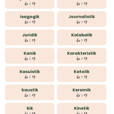
👍
👎
👍
👎
0
0
Isagogik
Journalistik
👍
👎
👍
👎
0
0
Juridik
Kalabalik
👍
👎
👍
👎
0
0
Kanik
Karakteristik
👍
👎
👍
👎
0
0
Kasuistik
Katolik
👍
👎
👍
👎
0
0
kaustik
Keramik
👍
👎
👍
👎
0
0
kik
Kinetik
👍
👎
👍
👎
0
0