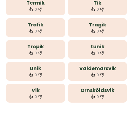
Termik
Tik
👍
👎
👍
👎
0
0
Trafik
Tragik
👍
👎
👍
👎
0
0
Tropik
tunik
👍
👎
👍
👎
0
0
Unik
Valdemarsvik
👍
👎
👍
👎
0
0
Vik
Örnsköldsvik
👍
👎
👍
👎
0
0