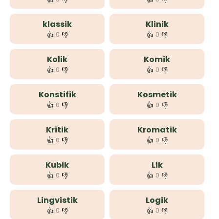
klassik
Klinik
👍
👎
👍
👎
0
0
Kolik
Komik
👍
👎
👍
👎
0
0
Konstifik
Kosmetik
👍
👎
👍
👎
0
0
Kritik
Kromatik
👍
👎
👍
👎
0
0
Kubik
Lik
👍
👎
👍
👎
0
0
Lingvistik
Logik
👍
👎
👍
👎
0
0