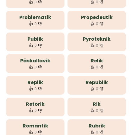
👍
👎
👍
👎
0
0
Problematik
Propedeutik
👍
👎
👍
👎
0
0
Publik
Pyroteknik
👍
👎
👍
👎
0
0
Påskallavik
Relik
👍
👎
👍
👎
0
0
Replik
Republik
👍
👎
👍
👎
0
0
Retorik
Rik
👍
👎
👍
👎
0
0
Romantik
Rubrik
👍
👎
👍
👎
0
0