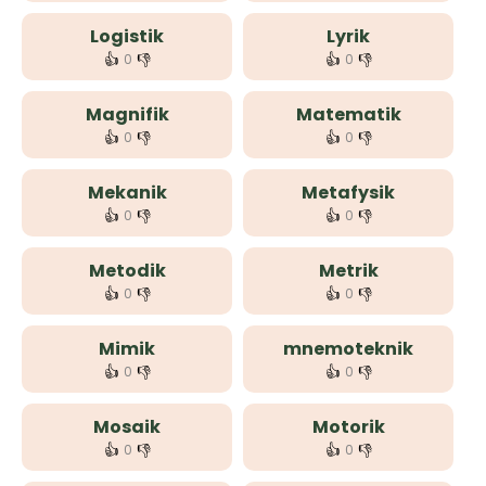
Logistik
Lyrik
👍
👎
👍
👎
0
0
Magnifik
Matematik
👍
👎
👍
👎
0
0
Mekanik
Metafysik
👍
👎
👍
👎
0
0
Metodik
Metrik
👍
👎
👍
👎
0
0
Mimik
mnemoteknik
👍
👎
👍
👎
0
0
Mosaik
Motorik
👍
👎
👍
👎
0
0