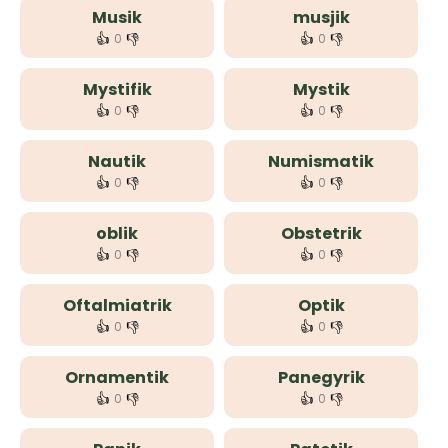
Musik
musjik
👍
👎
👍
👎
0
0
Mystifik
Mystik
👍
👎
👍
👎
0
0
Nautik
Numismatik
👍
👎
👍
👎
0
0
oblik
Obstetrik
👍
👎
👍
👎
0
0
Oftalmiatrik
Optik
👍
👎
👍
👎
0
0
Ornamentik
Panegyrik
👍
👎
👍
👎
0
0