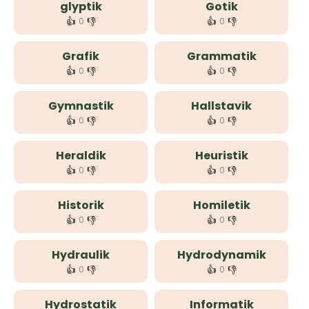
glyptik
Gotik
👍
👎
👍
👎
0
0
Grafik
Grammatik
👍
👎
👍
👎
0
0
Gymnastik
Hallstavik
👍
👎
👍
👎
0
0
Heraldik
Heuristik
👍
👎
👍
👎
0
0
Historik
Homiletik
👍
👎
👍
👎
0
0
Hydraulik
Hydrodynamik
👍
👎
👍
👎
0
0
Hydrostatik
Informatik