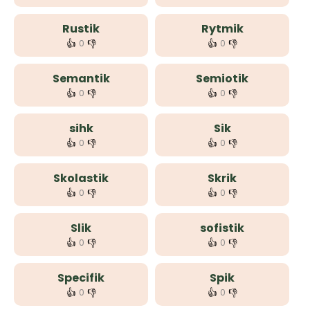
Rustik
Rytmik
👍
👎
👍
👎
0
0
Semantik
Semiotik
👍
👎
👍
👎
0
0
sihk
Sik
👍
👎
👍
👎
0
0
Skolastik
Skrik
👍
👎
👍
👎
0
0
Slik
sofistik
👍
👎
👍
👎
0
0
Specifik
Spik
👍
👎
👍
👎
0
0