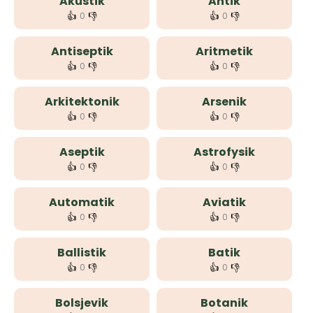
Akustik
Antik
👍
👎
👍
👎
0
0
Antiseptik
Aritmetik
👍
👎
👍
👎
0
0
Arkitektonik
Arsenik
👍
👎
👍
👎
0
0
Aseptik
Astrofysik
👍
👎
👍
👎
0
0
Automatik
Aviatik
👍
👎
👍
👎
0
0
Ballistik
Batik
👍
👎
👍
👎
0
0
Bolsjevik
Botanik