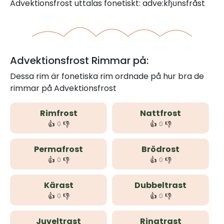
Advektionsfrost uttalas fonetiskt: adve:kɧʊnsfråst
Advektionsfrost Rimmar på:
Dessa rim är fonetiska rim ordnade på hur bra de
rimmar på Advektionsfrost
Rimfrost
Nattfrost
👍
👎
👍
👎
0
0
Permafrost
Brödrost
👍
👎
👍
👎
0
0
Kärast
Dubbeltrast
👍
👎
👍
👎
0
0
Juveltrast
Ringtrast