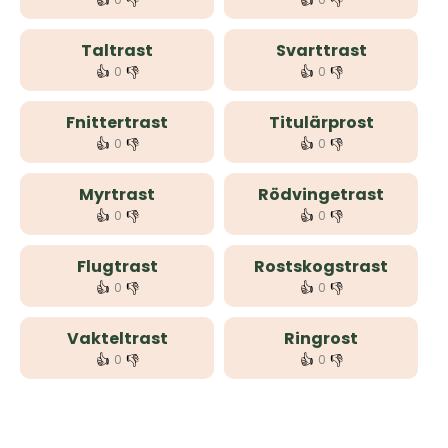
👍
👎
👍
👎
Taltrast
Svarttrast
👍
👎
👍
👎
0
0
Fnittertrast
Titulärprost
👍
👎
👍
👎
0
0
Myrtrast
Rödvingetrast
👍
👎
👍
👎
0
0
Flugtrast
Rostskogstrast
👍
👎
👍
👎
0
0
Vakteltrast
Ringrost
👍
👎
👍
👎
0
0