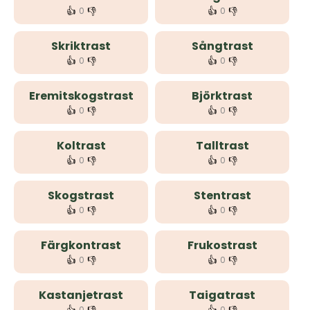
👍
👎
👍
👎
0
0
Skriktrast
Sångtrast
👍
👎
👍
👎
0
0
Eremitskogstrast
Björktrast
👍
👎
👍
👎
0
0
Koltrast
Talltrast
👍
👎
👍
👎
0
0
Skogstrast
Stentrast
👍
👎
👍
👎
0
0
Färgkontrast
Frukostrast
👍
👎
👍
👎
0
0
Kastanjetrast
Taigatrast
0
0