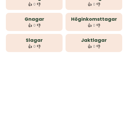
👍
👎
👍
👎
0
0
Gnagar
Höginkomsttagar
👍
👎
👍
👎
0
0
Slagar
Jaktlagar
👍
👎
👍
👎
0
0