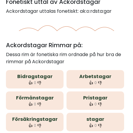
Fonetiskt uttal av Ackordstagar
Ackordstagar uttalas fonetiskt: ak:o:rdsta:gar
Ackordstagar Rimmar på:
Dessa rim är fonetiska rim ordnade på hur bra de
rimmar på Ackordstagar
Bidragstagar
Arbetstagar
👍
👎
👍
👎
0
0
Förmånstagar
Pristagar
👍
👎
👍
👎
0
0
Försäkringstagar
stagar
👍
👎
👍
👎
0
0