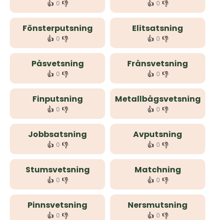
👍
👎
👍
👎
0
0
Fönsterputsning
Elitsatsning
👍
👎
👍
👎
0
0
Påsvetsning
Frånsvetsning
👍
👎
👍
👎
0
0
Finputsning
Metallbågsvetsning
👍
👎
👍
👎
0
0
Jobbsatsning
Avputsning
👍
👎
👍
👎
0
0
Stumsvetsning
Matchning
👍
👎
👍
👎
0
0
Pinnsvetsning
Nersmutsning
👍
👎
👍
👎
0
0