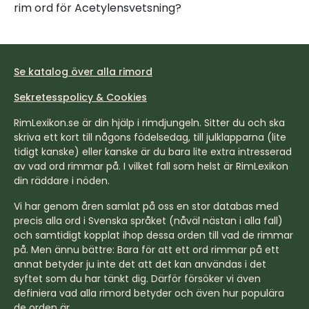
rim ord för Acetylensvetsning?
Se katalog över alla rimord
Sekretesspolicy & Cookies
RimLexikon.se är din hjälp i rimdjungeln. Sitter du och ska
skriva ett kort till någons födelsedag, till julklapparna (lite
tidigt kanske) eller kanske är du bara lite extra intresserad
av vad ord rimmar på. I vilket fall som helst är RimLexikon
din räddare i nöden.
Vi har genom åren samlat på oss en stor databas med
precis alla ord i Svenska språket (nåväl nästan i alla fall)
och samtidigt kopplat ihop dessa orden till vad de rimmar
på. Men ännu bättre: Bara för att ett ord rimmar på ett
annat betyder ju inte det att det kan användas i det
syftet som du har tänkt dig. Därför försöker vi även
definiera vad alla rimord betyder och även hur populära
de orden är.