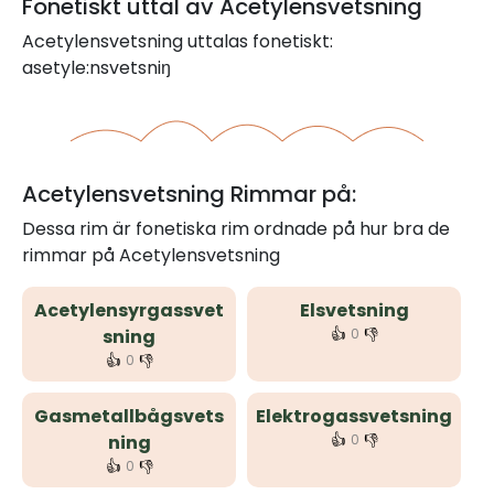
Fonetiskt uttal av Acetylensvetsning
Acetylensvetsning uttalas fonetiskt:
asetyle:nsvetsniŋ
Acetylensvetsning Rimmar på:
Dessa rim är fonetiska rim ordnade på hur bra de
rimmar på Acetylensvetsning
Acetylensyrgassvet
Elsvetsning
👍
👎
sning
0
👍
👎
0
Gasmetallbågsvets
Elektrogassvetsning
👍
👎
ning
0
👍
👎
0