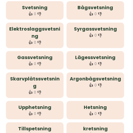
Svetsning
Bågsvetsning
👍
👎
👍
👎
0
0
Elektroslaggsvetsni
Syrgassvetsning
👍
👎
ng
0
👍
👎
0
Gassvetsning
Lägessvetsning
👍
👎
👍
👎
0
0
Skarvplåtssvetsnin
Argonbågsvetsning
👍
👎
g
0
👍
👎
0
Upphetsning
Hetsning
👍
👎
👍
👎
0
0
Tillspetsning
kretsning