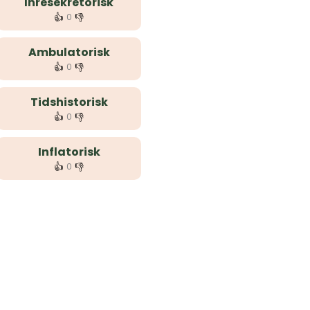
Inresekretorisk
👍
👎
0
Ambulatorisk
👍
👎
0
Tidshistorisk
👍
👎
0
Inflatorisk
👍
👎
0