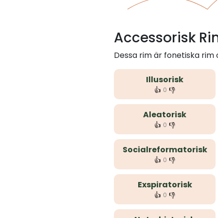
Accessorisk R
Dessa rim är fonetiska rim
Illusorisk
👍
👎
0
Aleatorisk
👍
👎
0
Socialreformatorisk
👍
👎
0
Exspiratorisk
👍
👎
0