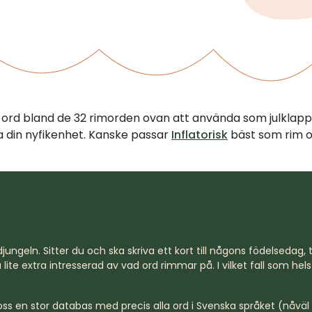
tt ord bland de 32 rimorden ovan att använda som julklapp
illa din nyfikenhet. Kanske passar
Inflatorisk
bäst som rim o
jungeln. Sitter du och ska skriva ett kort till någons födelsedag, til
lite extra intresserad av vad ord rimmar på. I vilket fall som hel
s en stor databas med precis alla ord i Svenska språket (nåväl n