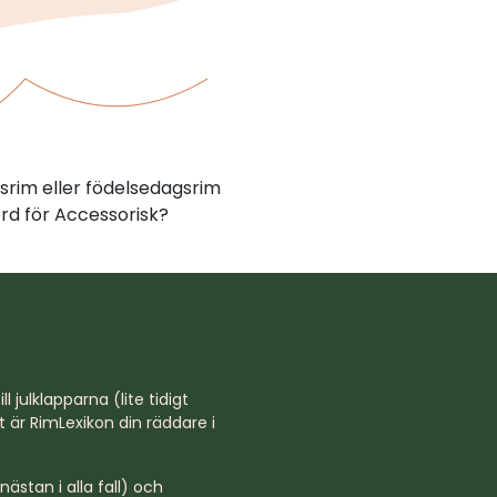
srim eller födelsedagsrim
rd för Accessorisk?
l julklapparna (lite tidigt
st är RimLexikon din räddare i
ästan i alla fall) och