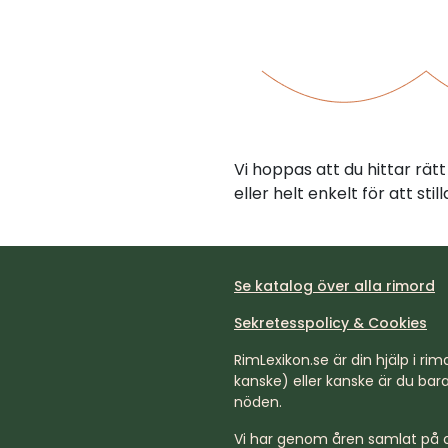
Vi hoppas att du hittar rä
eller helt enkelt för att st
Se katalog över alla rimord
Sekretesspolicy & Cookies
RimLexikon.se är din hjälp i rimd
kanske) eller kanske är du bara 
nöden.
Vi har genom åren samlat på os