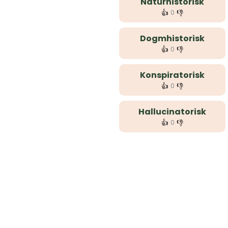
Naturhistorisk
👍
👎
0
Dogmhistorisk
👍
👎
0
Konspiratorisk
👍
👎
0
Hallucinatorisk
👍
👎
0