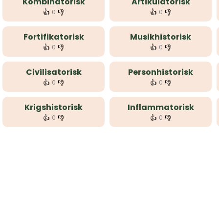
Kombinatorisk
Artikulatorisk
👍
👎
👍
👎
0
0
Fortifikatorisk
Musikhistorisk
👍
👎
👍
👎
0
0
Civilisatorisk
Personhistorisk
👍
👎
👍
👎
0
0
Krigshistorisk
Inflammatorisk
👍
👎
👍
👎
0
0