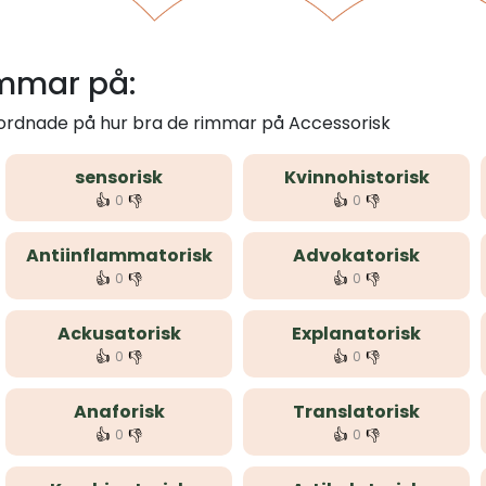
immar på:
 ordnade på hur bra de rimmar på Accessorisk
sensorisk
Kvinnohistorisk
👍
👎
👍
👎
0
0
Antiinflammatorisk
Advokatorisk
👍
👎
👍
👎
0
0
Ackusatorisk
Explanatorisk
👍
👎
👍
👎
0
0
Anaforisk
Translatorisk
👍
👎
👍
👎
0
0