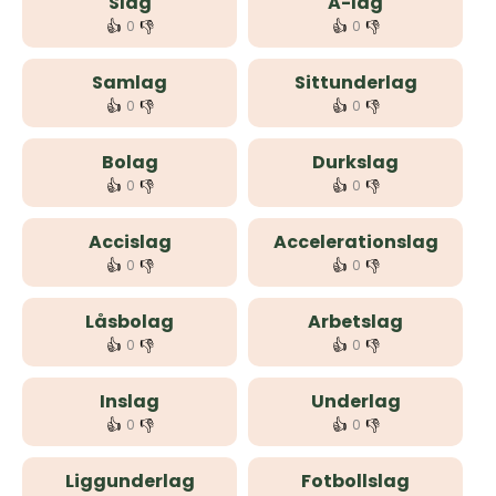
Slag
A-lag
👍
👎
👍
👎
0
0
Samlag
Sittunderlag
👍
👎
👍
👎
0
0
Bolag
Durkslag
👍
👎
👍
👎
0
0
Accislag
Accelerationslag
👍
👎
👍
👎
0
0
Låsbolag
Arbetslag
👍
👎
👍
👎
0
0
Inslag
Underlag
👍
👎
👍
👎
0
0
Liggunderlag
Fotbollslag