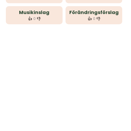
Musikinslag
Förändringsförslag
👍
👎
👍
👎
0
0