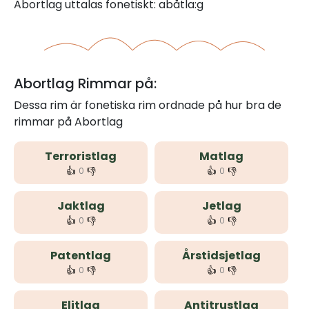
Abortlag uttalas fonetiskt: abåtla:g
Abortlag Rimmar på:
Dessa rim är fonetiska rim ordnade på hur bra de
rimmar på Abortlag
Terroristlag
Matlag
👍
👎
👍
👎
0
0
Jaktlag
Jetlag
👍
👎
👍
👎
0
0
Patentlag
Årstidsjetlag
👍
👎
👍
👎
0
0
Elitlag
Antitrustlag