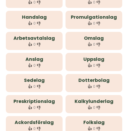
👍
👎
👍
👎
0
0
Handslag
Promulgationslag
👍
👎
👍
👎
0
0
Arbetsavtalslag
Omslag
👍
👎
👍
👎
0
0
Anslag
Uppslag
👍
👎
👍
👎
0
0
Sedelag
Dotterbolag
👍
👎
👍
👎
0
0
Preskriptionslag
Kalkylunderlag
👍
👎
👍
👎
0
0
Ackordsförslag
Folkslag
👍
👎
👍
👎
0
0