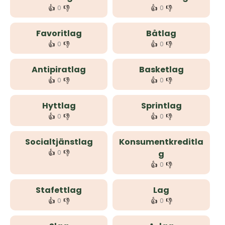
👍
👎
👍
👎
0
0
Favoritlag
Båtlag
👍
👎
👍
👎
0
0
Antipiratlag
Basketlag
👍
👎
👍
👎
0
0
Hyttlag
Sprintlag
👍
👎
👍
👎
0
0
Socialtjänstlag
Konsumentkreditla
👍
👎
0
g
👍
👎
0
Stafettlag
Lag
👍
👎
👍
👎
0
0