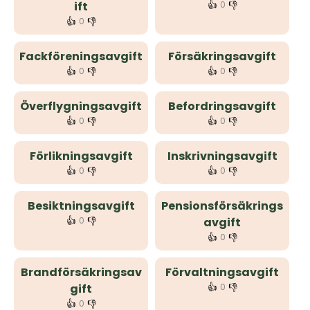
👍
👎
ift
0
👍
👎
0
Fackföreningsavgift
Försäkringsavgift
👍
👎
👍
👎
0
0
Överflygningsavgift
Befordringsavgift
👍
👎
👍
👎
0
0
Förlikningsavgift
Inskrivningsavgift
👍
👎
👍
👎
0
0
Besiktningsavgift
Pensionsförsäkrings
👍
👎
0
avgift
👍
👎
0
Brandförsäkringsav
Förvaltningsavgift
👍
👎
gift
0
👍
👎
0