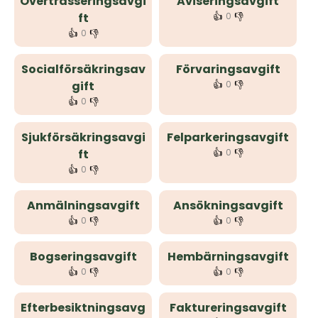
Övertrasseringsavgi
Aviseringsavgift
👍
👎
ft
0
👍
👎
0
Socialförsäkringsav
Förvaringsavgift
👍
👎
gift
0
👍
👎
0
Sjukförsäkringsavgi
Felparkeringsavgift
👍
👎
ft
0
👍
👎
0
Anmälningsavgift
Ansökningsavgift
👍
👎
👍
👎
0
0
Bogseringsavgift
Hembärningsavgift
👍
👎
👍
👎
0
0
Efterbesiktningsavg
Faktureringsavgift