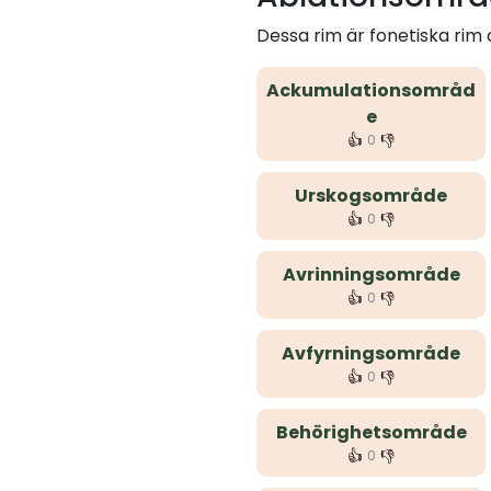
Dessa rim är fonetiska ri
Ackumulationsområd
e
👍
👎
0
Urskogsområde
👍
👎
0
Avrinningsområde
👍
👎
0
Avfyrningsområde
👍
👎
0
Behörighetsområde
👍
👎
0