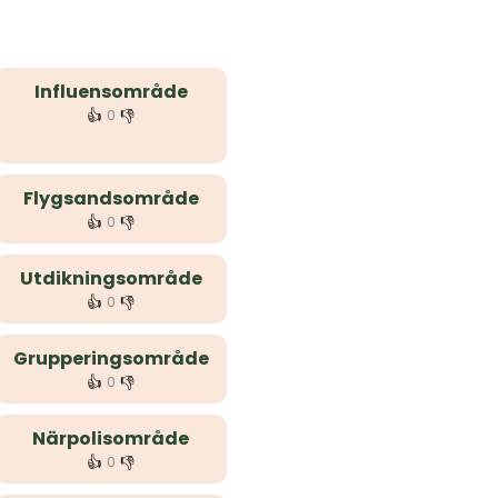
Influensområde
👍
👎
0
Flygsandsområde
👍
👎
0
Utdikningsområde
👍
👎
0
Grupperingsområde
👍
👎
0
Närpolisområde
👍
👎
0