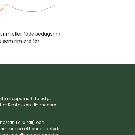
psrim eller födelsedagsrim
 som rim ord för
l julklapparna (lite tidigt
st är RimLexikon din räddare i
ästan i alla fall) och
rd rimmar på ett annat betyder