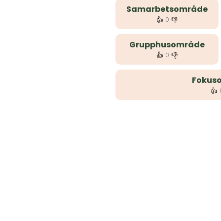
Samarbetsområde
👍
👎
0
Grupphusområde
👍
👎
0
Fokus
👍