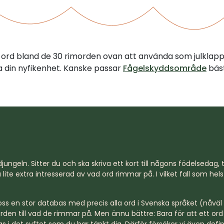
tt ord bland de 30 rimorden ovan att använda som julklap
illa din nyfikenhet. Kanske passar
Fågelskyddsområde
bäst
jungeln. Sitter du och ska skriva ett kort till någons födelsedag, til
lite extra intresserad av vad ord rimmar på. I vilket fall som hel
s en stor databas med precis alla ord i Svenska språket (nåväl n
rden till vad de rimmar på. Men ännu bättre: Bara för att ett o