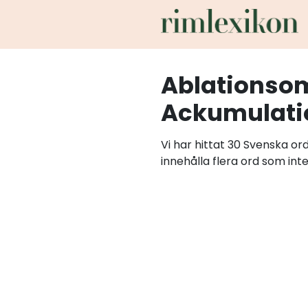
Ablationso
Ackumulat
Vi har hittat 30 Svenska o
innehålla flera ord som int