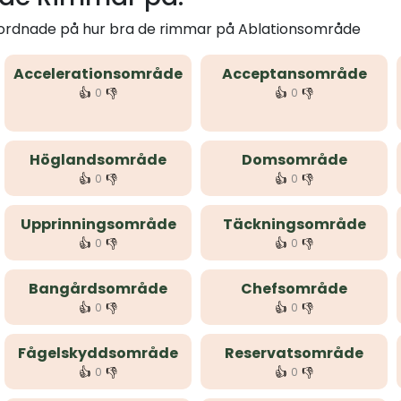
m ordnade på hur bra de rimmar på Ablationsområde
Accelerationsområde
Acceptansområde
👍
👎
👍
👎
0
0
Höglandsområde
Domsområde
👍
👎
👍
👎
0
0
Upprinningsområde
Täckningsområde
👍
👎
👍
👎
0
0
Bangårdsområde
Chefsområde
👍
👎
👍
👎
0
0
Fågelskyddsområde
Reservatsområde
👍
👎
👍
👎
0
0