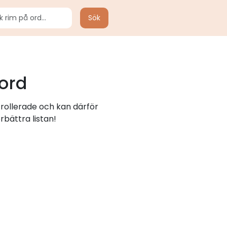
Sök
ord
trollerade och kan därför
rbättra listan!