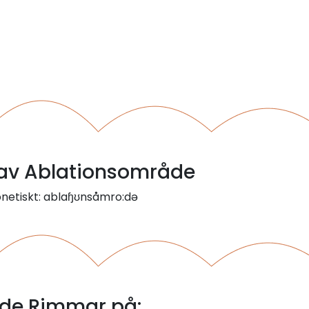
l av Ablationsområde
onetiskt: ablaɧʊnsåmro:də
de Rimmar på: