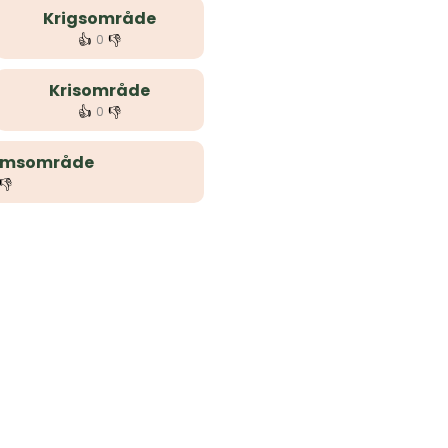
Krigsområde
👍
👎
0
Krisområde
👍
👎
0
ramsområde
👎