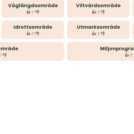
Våglängdsområde
Viltvårdsområde
👍
👎
👍
👎
0
0
Idrottsområde
Utmarksområde
👍
👎
👍
👎
0
0
område
Miljonprog
👎
👍
0
0