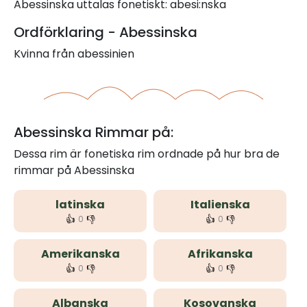
Abessinska uttalas fonetiskt: abesi:nska
Ordförklaring - Abessinska
Kvinna från abessinien
Abessinska Rimmar på:
Dessa rim är fonetiska rim ordnade på hur bra de
rimmar på Abessinska
latinska
Italienska
👍
👎
👍
👎
0
0
Amerikanska
Afrikanska
👍
👎
👍
👎
0
0
Albanska
Kosovanska