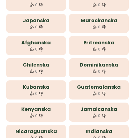
👍
👎
👍
👎
0
0
Japanska
Marockanska
👍
👎
👍
👎
0
0
Afghanska
Eritreanska
👍
👎
👍
👎
0
0
Chilenska
Dominikanska
👍
👎
👍
👎
0
0
Kubanska
Guatemalanska
👍
👎
👍
👎
0
0
Kenyanska
Jamaicanska
👍
👎
👍
👎
0
0
Nicaraguanska
Indianska
0
0