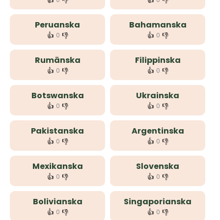
👍
👎
👍
👎
Peruanska
Bahamanska
👍
👎
👍
👎
0
0
Rumänska
Filippinska
👍
👎
👍
👎
0
0
Botswanska
Ukrainska
👍
👎
👍
👎
0
0
Pakistanska
Argentinska
👍
👎
👍
👎
0
0
Mexikanska
Slovenska
👍
👎
👍
👎
0
0
Bolivianska
Singaporianska
👍
👎
👍
👎
0
0