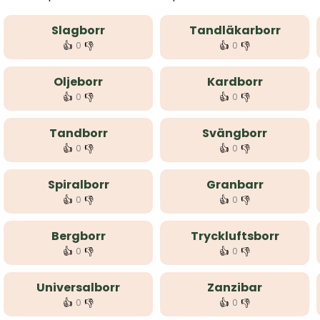
Slagborr
Tandläkarborr
👍
👎
👍
👎
0
0
Oljeborr
Kardborr
👍
👎
👍
👎
0
0
Tandborr
Svängborr
👍
👎
👍
👎
0
0
Spiralborr
Granbarr
👍
👎
👍
👎
0
0
Bergborr
Tryckluftsborr
👍
👎
👍
👎
0
0
Universalborr
Zanzibar
👍
👎
👍
👎
0
0