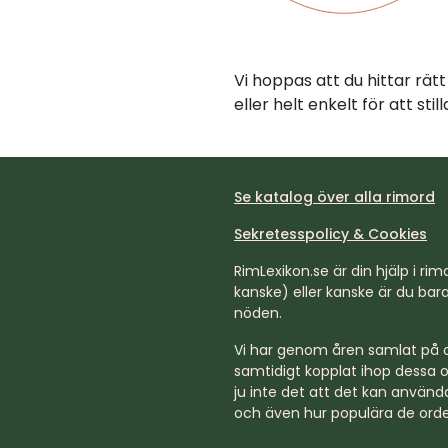
Vi hoppas att du hittar rä
eller helt enkelt för att st
Se katalog över alla rimord
Sekretesspolicy & Cookies
RimLexikon.se är din hjälp i rimd
kanske) eller kanske är du bara 
nöden.
Vi har genom åren samlat på os
samtidigt kopplat ihop dessa o
ju inte det att det kan använda
och även hur populära de orde