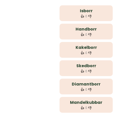
Isborr
👍
👎
0
Handborr
👍
👎
0
Kakelborr
👍
👎
0
Skedborr
👍
👎
0
Diamantborr
👍
👎
0
Mandelkubbar
👍
👎
0