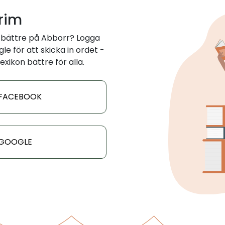
 rim
 bättre på Abborr? Logga
e för att skicka in ordet -
exikon bättre för alla.
 FACEBOOK
 GOOGLE