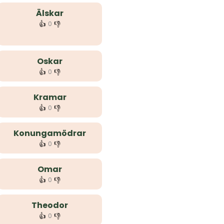
Älskar
👍
👎
0
Oskar
👍
👎
0
Kramar
👍
👎
0
Konungamödrar
👍
👎
0
Omar
👍
👎
0
Theodor
👍
👎
0