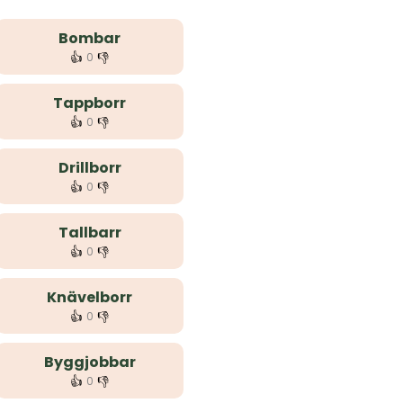
Bombar
👍
👎
0
Tappborr
👍
👎
0
Drillborr
👍
👎
0
Tallbarr
👍
👎
0
Knävelborr
👍
👎
0
Byggjobbar
👍
👎
0