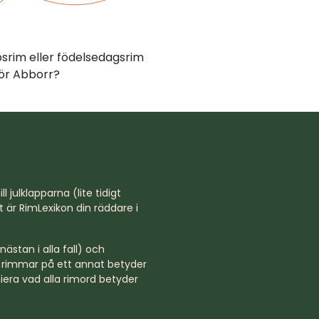
psrim eller födelsedagsrim
ör Abborr?
l julklapparna (lite tidigt
st är RimLexikon din räddare i
ästan i alla fall) och
rd rimmar på ett annat betyder
niera vad alla rimord betyder