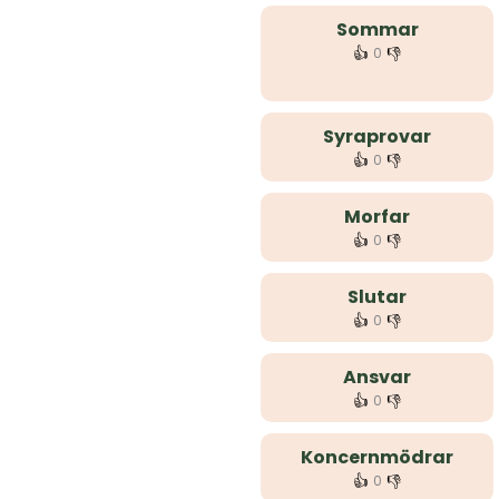
Sommar
👍
👎
0
Syraprovar
👍
👎
0
Morfar
👍
👎
0
Slutar
👍
👎
0
Ansvar
👍
👎
0
Koncernmödrar
👍
👎
0