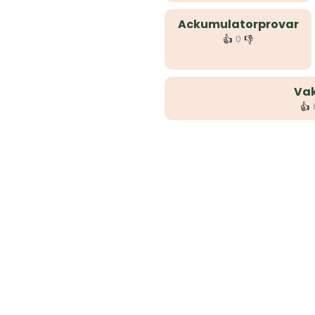
Ackumulatorprovar
👍
👎
0
Vak
👍