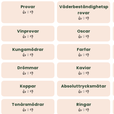
Provar
Väderbeständighetsp
👍
👎
0
rovar
👍
👎
0
Vinprovar
Oscar
👍
👎
👍
👎
0
0
Kungamödrar
Farfar
👍
👎
👍
👎
0
0
Drömmar
Kaviar
👍
👎
👍
👎
0
0
Koppar
Absoluttrycksmätar
👍
👎
👍
👎
0
0
Tonårsmödrar
Ringar
👍
👎
👍
👎
0
0