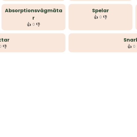
Absorptionsvågmäta
Spelar
👍
👎
r
0
👍
👎
0
tar
Snar
👎
👍
0
0