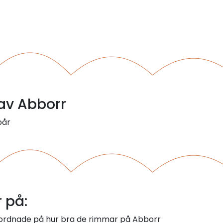
 av Abborr
bår
 på:
m ordnade på hur bra de rimmar på Abborr