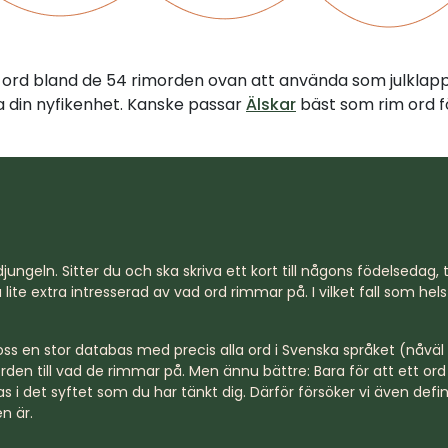
tt ord bland de 54 rimorden ovan att använda som julklap
illa din nyfikenhet. Kanske passar
Älskar
bäst som rim ord f
jungeln. Sitter du och ska skriva ett kort till någons födelsedag, til
lite extra intresserad av vad ord rimmar på. I vilket fall som hel
s en stor databas med precis alla ord i Svenska språket (nåväl n
rden till vad de rimmar på. Men ännu bättre: Bara för att ett o
s i det syftet som du har tänkt dig. Därför försöker vi även defi
n är.