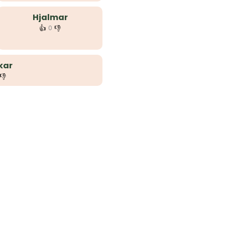
Hjalmar
👍
👎
0
kar
👎