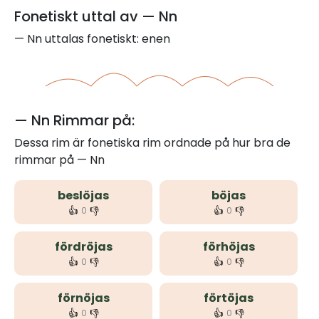
Fonetiskt uttal av — Nn
— Nn uttalas fonetiskt: enen
— Nn Rimmar på:
Dessa rim är fonetiska rim ordnade på hur bra de
rimmar på — Nn
beslöjas
böjas
👍
👎
👍
👎
0
0
fördröjas
förhöjas
👍
👎
👍
👎
0
0
förnöjas
förtöjas
👍
👎
👍
👎
0
0