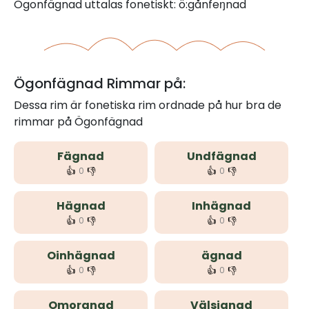
Ögonfägnad uttalas fonetiskt: ö:gånfeŋnad
Ögonfägnad Rimmar på:
Dessa rim är fonetiska rim ordnade på hur bra de
rimmar på Ögonfägnad
Fägnad
Undfägnad
👍
👎
👍
👎
0
0
Hägnad
Inhägnad
👍
👎
👍
👎
0
0
Oinhägnad
ägnad
👍
👎
👍
👎
0
0
Omorgnad
Välsignad