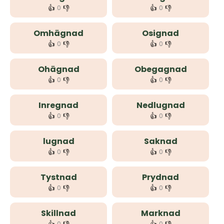
👍
👎
👍
👎
0
0
Omhägnad
Osignad
👍
👎
👍
👎
0
0
Ohägnad
Obegagnad
👍
👎
👍
👎
0
0
Inregnad
Nedlugnad
👍
👎
👍
👎
0
0
lugnad
Saknad
👍
👎
👍
👎
0
0
Tystnad
Prydnad
👍
👎
👍
👎
0
0
Skillnad
Marknad
0
0