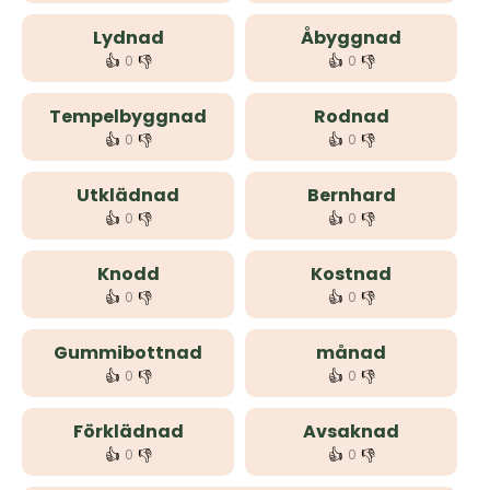
Lydnad
Åbyggnad
👍
👎
👍
👎
0
0
Tempelbyggnad
Rodnad
👍
👎
👍
👎
0
0
Utklädnad
Bernhard
👍
👎
👍
👎
0
0
Knodd
Kostnad
👍
👎
👍
👎
0
0
Gummibottnad
månad
👍
👎
👍
👎
0
0
Förklädnad
Avsaknad
👍
👎
👍
👎
0
0