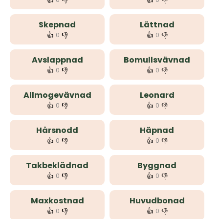
👍
👎
👍
👎
Skepnad
Lättnad
👍
👎
👍
👎
0
0
Avslappnad
Bomullsvävnad
👍
👎
👍
👎
0
0
Allmogevävnad
Leonard
👍
👎
👍
👎
0
0
Hårsnodd
Häpnad
👍
👎
👍
👎
0
0
Takbeklädnad
Byggnad
👍
👎
👍
👎
0
0
Maxkostnad
Huvudbonad
👍
👎
👍
👎
0
0