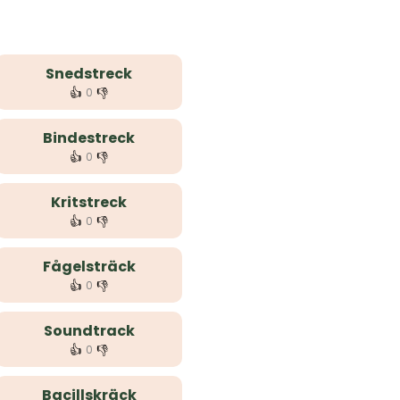
Snedstreck
👍
👎
0
Bindestreck
👍
👎
0
Kritstreck
👍
👎
0
Fågelsträck
👍
👎
0
Soundtrack
👍
👎
0
Bacillskräck