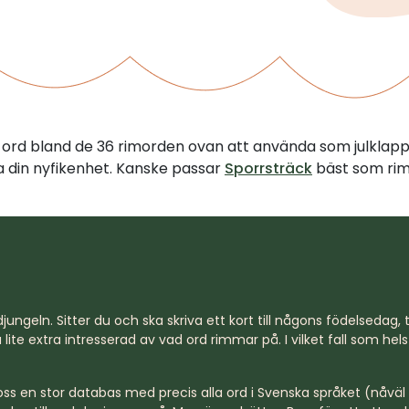
tt ord bland de 36 rimorden ovan att använda som julklap
illa din nyfikenhet. Kanske passar
Sporrsträck
bäst som rim
jungeln. Sitter du och ska skriva ett kort till någons födelsedag, til
lite extra intresserad av vad ord rimmar på. I vilket fall som hel
s en stor databas med precis alla ord i Svenska språket (nåväl n