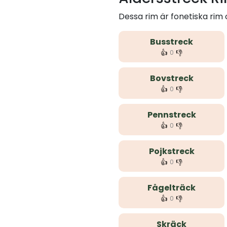
Dessa rim är fonetiska rim
Busstreck
👍
👎
0
Bovstreck
👍
👎
0
Pennstreck
👍
👎
0
Pojkstreck
👍
👎
0
Fågelträck
👍
👎
0
Skräck