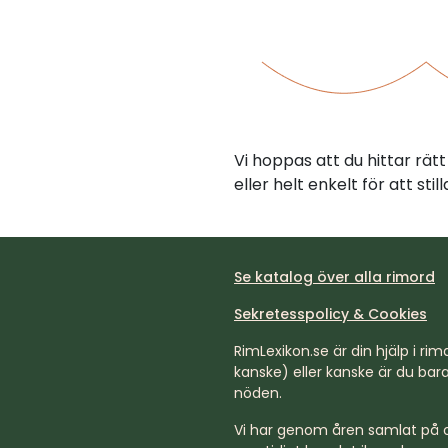
Vi hoppas att du hittar rä
eller helt enkelt för att st
Se katalog över alla rimord
Sekretesspolicy & Cookies
RimLexikon.se är din hjälp i rimd
kanske) eller kanske är du bara 
nöden.
Vi har genom åren samlat på os