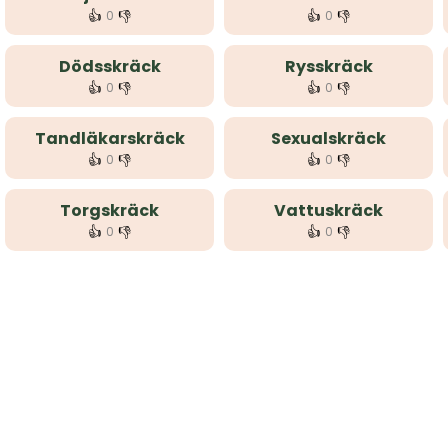
👍
👎
👍
👎
0
0
Dödsskräck
Rysskräck
👍
👎
👍
👎
0
0
Tandläkarskräck
Sexualskräck
👍
👎
👍
👎
0
0
Torgskräck
Vattuskräck
👍
👎
👍
👎
0
0