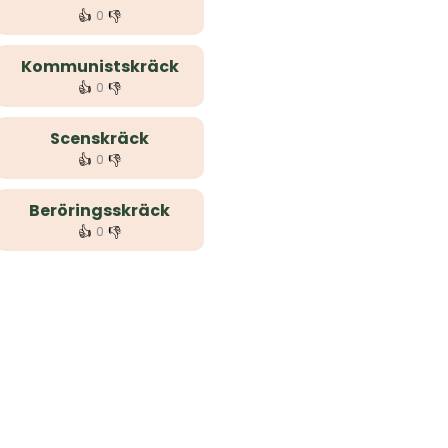
👍
👎
0
Kommunistskräck
👍
👎
0
Scenskräck
👍
👎
0
Beröringsskräck
👍
👎
0