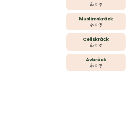
👍
👎
0
Muslimskräck
👍
👎
0
Cellskräck
👍
👎
0
Avbräck
👍
👎
0