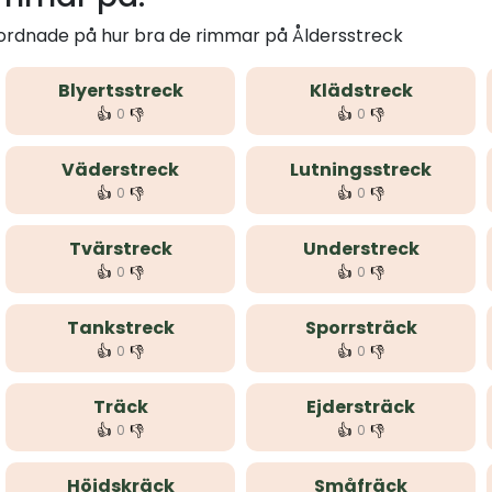
 ordnade på hur bra de rimmar på Åldersstreck
Blyertsstreck
Klädstreck
👍
👎
👍
👎
0
0
Väderstreck
Lutningsstreck
👍
👎
👍
👎
0
0
Tvärstreck
Understreck
👍
👎
👍
👎
0
0
Tankstreck
Sporrsträck
👍
👎
👍
👎
0
0
Träck
Ejdersträck
👍
👎
👍
👎
0
0
Höjdskräck
Småfräck