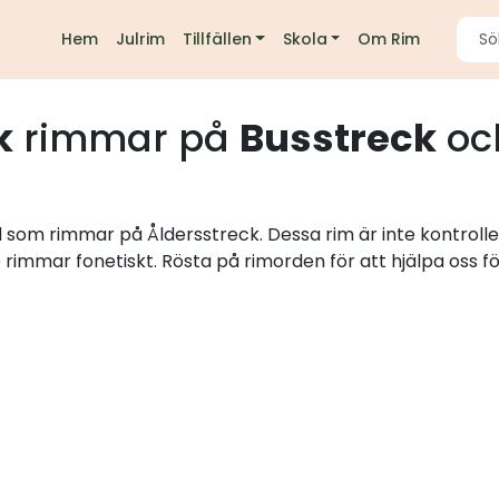
Hem
Julrim
Tillfällen
Skola
Om Rim
k
rimmar på
Busstreck
oc
rd som rimmar på Åldersstreck. Dessa rim är inte kontroll
e rimmar fonetiskt. Rösta på rimorden för att hjälpa oss fö