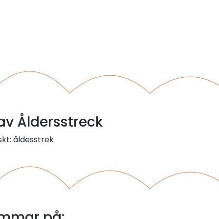
 av Åldersstreck
skt: åldesstrek
immar på: