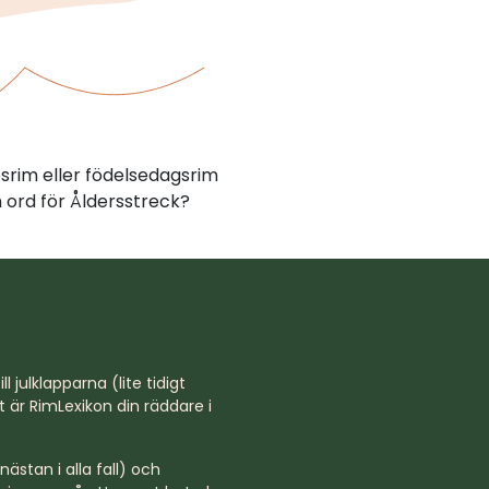
psrim eller födelsedagsrim
 ord för Åldersstreck?
l julklapparna (lite tidigt
st är RimLexikon din räddare i
ästan i alla fall) och