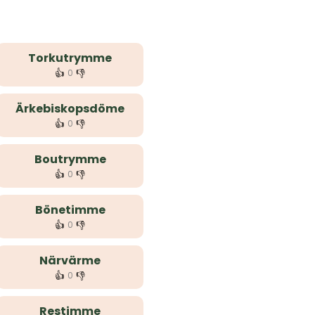
Torkutrymme
👍
👎
0
Ärkebiskopsdöme
👍
👎
0
Boutrymme
👍
👎
0
Bönetimme
👍
👎
0
Närvärme
👍
👎
0
Restimme