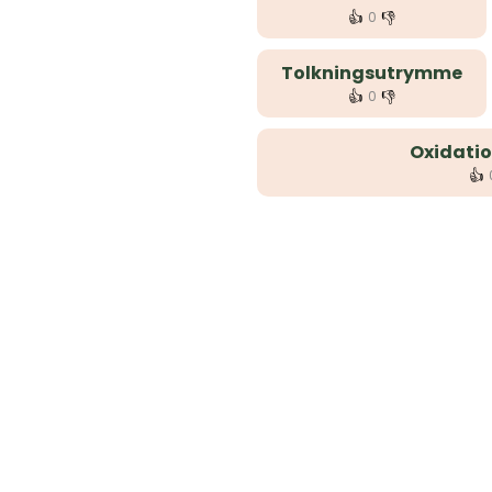
👍
👎
0
Tolkningsutrymme
👍
👎
0
Oxidati
👍