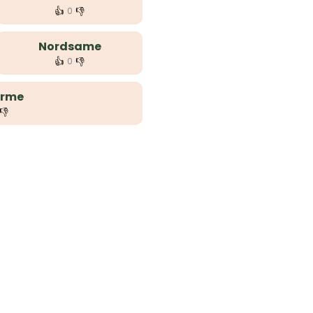
👍
👎
0
Nordsame
👍
👎
0
ärme
👎