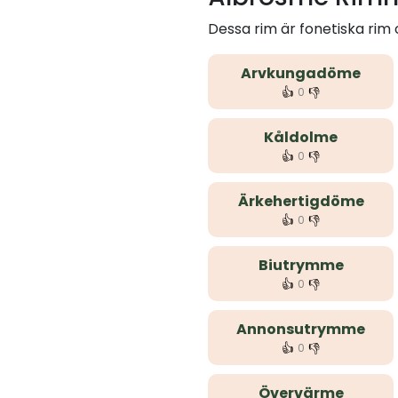
Dessa rim är fonetiska ri
Arvkungadöme
👍
👎
0
Kåldolme
👍
👎
0
Ärkehertigdöme
👍
👎
0
Biutrymme
👍
👎
0
Annonsutrymme
👍
👎
0
Övervärme