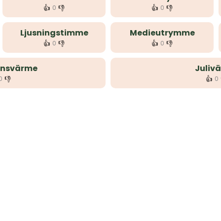
👍
👎
👍
👎
0
0
Ljusningstimme
Medieutrymme
👍
👎
👍
👎
0
0
onsvärme
Juliv
👎
👍
0
0