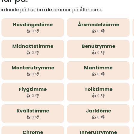
m ordnade på hur bra de rimmar på Ålbrosme
Hövdingedöme
Årsmedelvärme
👍
👎
👍
👎
0
0
Midnattstimme
Benutrymme
👍
👎
👍
👎
0
0
Monterutrymme
Mantimme
👍
👎
👍
👎
0
0
Flygtimme
Tolktimme
👍
👎
👍
👎
0
0
Kvällstimme
Jarldöme
👍
👎
👍
👎
0
0
Chrome
Innerutrymme