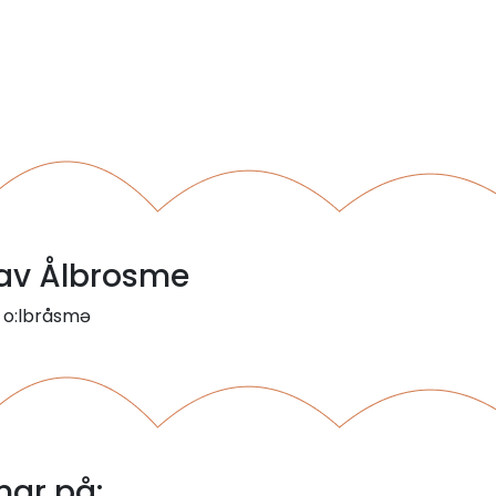
 av Ålbrosme
: o:lbråsmə
ar på: