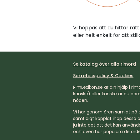
Vi hoppas att du hittar rä
eller helt enkelt för att st
Se katalog över alla rimord
Sekretesspolicy & Cookies
RimLexikon.se är din hjälp i rimd
kanske) eller kanske är du bara 
nöden.
Vi har genom åren samlat på os
samtidigt kopplat ihop dessa o
ju inte det att det kan använda
och även hur populära de orde