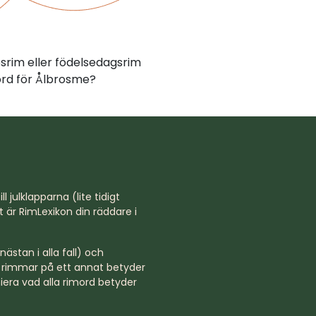
psrim eller födelsedagsrim
rd för Ålbrosme?
l julklapparna (lite tidigt
st är RimLexikon din räddare i
ästan i alla fall) och
rd rimmar på ett annat betyder
niera vad alla rimord betyder