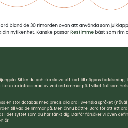
tt ord bland de 30 rimorden ovan att använda som julklap
illa din nyfikenhet. Kanske passar
Restimme
bäst som rim o
jungeln. Sitter du och ska skriva ett kort till någons födelsedag, til
lite extra intresserad av vad ord rimmar på. I vilket fall som hel
s en stor databas med precis alla ord i Svenska språket (nåväl n
rden till vad de rimmar på. Men ännu bättre: Bara för att ett o
s i det syftet som du har tänkt dig. Därför försöker vi även defi
n är.