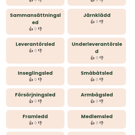
👍
👎
👍
👎
Sammansättningsl
Järnklädd
👍
👎
ed
0
👍
👎
0
Leverantörsled
Underleverantörsle
👍
👎
0
d
👍
👎
0
Inseglingsled
Småbåtsled
👍
👎
👍
👎
0
0
Försörjningsled
Armbågsled
👍
👎
👍
👎
0
0
Framledd
Medlemsled
👍
👎
👍
👎
0
0