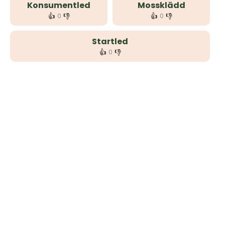
Konsumentled
Mossklädd
👍
👎
👍
👎
0
0
Startled
👍
👎
0