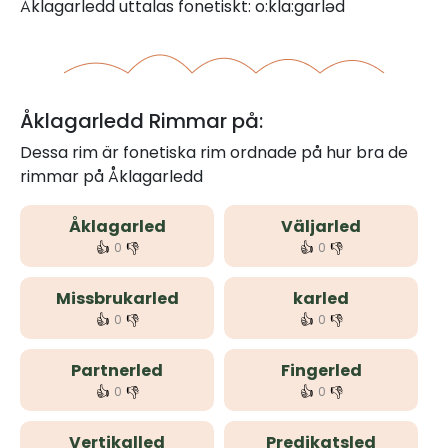
Åklagarledd uttalas fonetiskt: o:kla:garləd
Åklagarledd Rimmar på:
Dessa rim är fonetiska rim ordnade på hur bra de
rimmar på Åklagarledd
Åklagarled
Väljarled
👍
👎
👍
👎
0
0
Missbrukarled
karled
👍
👎
👍
👎
0
0
Partnerled
Fingerled
👍
👎
👍
👎
0
0
Vertikalled
Predikatsled