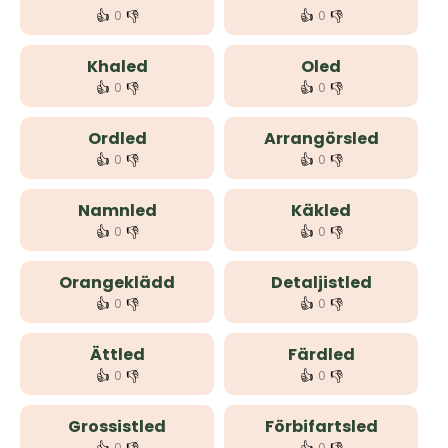
👍
👎
👍
👎
0
0
Khaled
Oled
👍
👎
👍
👎
0
0
Ordled
Arrangörsled
👍
👎
👍
👎
0
0
Namnled
Käkled
👍
👎
👍
👎
0
0
Orangeklädd
Detaljistled
👍
👎
👍
👎
0
0
Ättled
Färdled
👍
👎
👍
👎
0
0
Grossistled
Förbifartsled
0
0