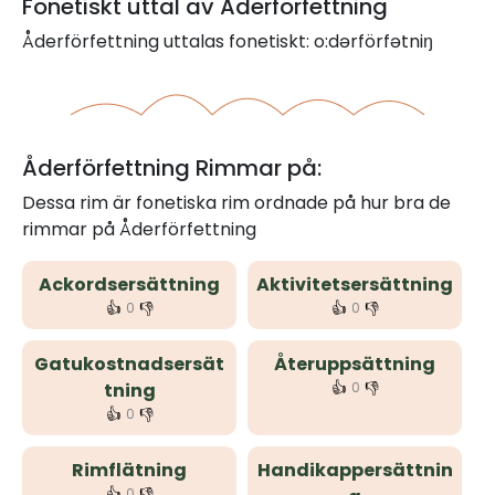
Fonetiskt uttal av Åderförfettning
Åderförfettning uttalas fonetiskt: o:dərförfətniŋ
Åderförfettning Rimmar på:
Dessa rim är fonetiska rim ordnade på hur bra de
rimmar på Åderförfettning
Ackordsersättning
Aktivitetsersättning
👍
👎
👍
👎
0
0
Gatukostnadsersät
Återuppsättning
👍
👎
tning
0
👍
👎
0
Rimflätning
Handikappersättnin
👍
👎
0