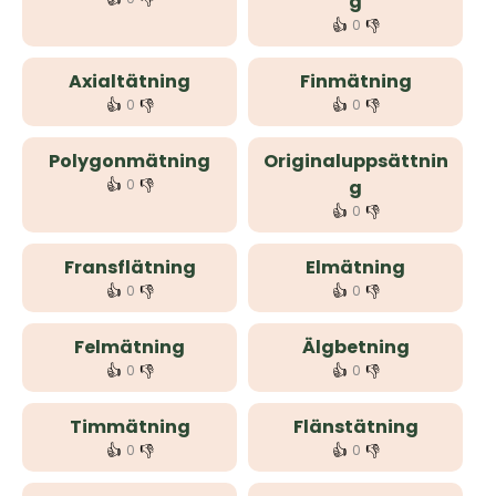
g
👍
👎
0
Axialtätning
Finmätning
👍
👎
👍
👎
0
0
Polygonmätning
Originaluppsättnin
👍
👎
0
g
👍
👎
0
Fransflätning
Elmätning
👍
👎
👍
👎
0
0
Felmätning
Älgbetning
👍
👎
👍
👎
0
0
Timmätning
Flänstätning
👍
👎
👍
👎
0
0