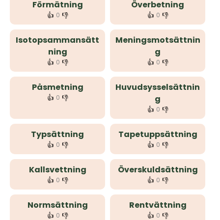
Förmätning
Överbetning
👍
👎
👍
👎
0
0
Isotopsammansätt
Meningsmotsättnin
ning
g
👍
👎
👍
👎
0
0
Påsmetning
Huvudsysselsättnin
👍
👎
0
g
👍
👎
0
Typsättning
Tapetuppsättning
👍
👎
👍
👎
0
0
Kallsvettning
Överskuldsättning
👍
👎
👍
👎
0
0
Normsättning
Rentvättning
👍
👎
👍
👎
0
0