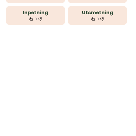
Inpetning
Utsmetning
👍
👎
👍
👎
0
0