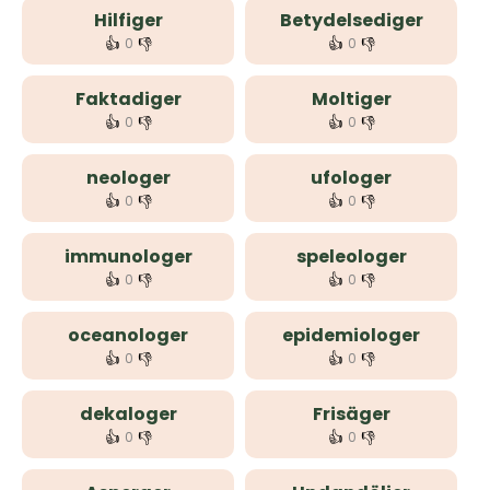
Hilfiger
Betydelsediger
👍
👎
👍
👎
0
0
Faktadiger
Moltiger
👍
👎
👍
👎
0
0
neologer
ufologer
👍
👎
👍
👎
0
0
immunologer
speleologer
👍
👎
👍
👎
0
0
oceanologer
epidemiologer
👍
👎
👍
👎
0
0
dekaloger
Frisäger
👍
👎
👍
👎
0
0