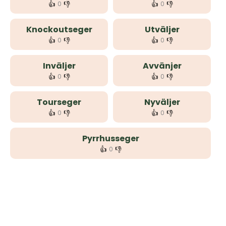
👍
👎
👍
👎
0
0
Knockoutseger
Utväljer
👍
👎
👍
👎
0
0
Inväljer
Avvänjer
👍
👎
👍
👎
0
0
Tourseger
Nyväljer
👍
👎
👍
👎
0
0
Pyrrhusseger
👍
👎
0