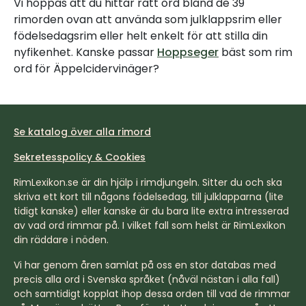
Vi hoppas att du hittar rätt ord bland de 39
rimorden ovan att använda som julklappsrim eller
födelsedagsrim eller helt enkelt för att stilla din
nyfikenhet. Kanske passar
Hoppseger
bäst som rim
ord för Äppelcidervinäger?
Se katalog över alla rimord
Sekretesspolicy & Cookies
RimLexikon.se är din hjälp i rimdjungeln. Sitter du och ska
skriva ett kort till någons födelsedag, till julklapparna (lite
tidigt kanske) eller kanske är du bara lite extra intresserad
av vad ord rimmar på. I vilket fall som helst är RimLexikon
din räddare i nöden.
Vi har genom åren samlat på oss en stor databas med
precis alla ord i Svenska språket (nåväl nästan i alla fall)
och samtidigt kopplat ihop dessa orden till vad de rimmar