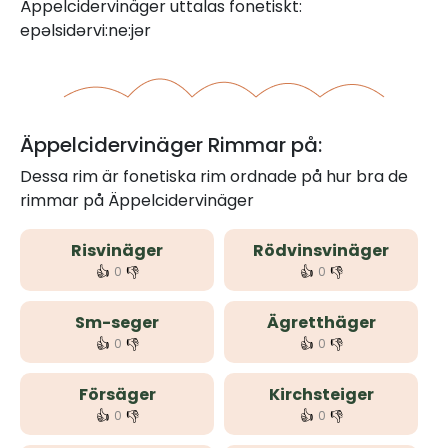
Äppelcidervinäger uttalas fonetiskt:
epəlsidərvi:ne:jər
Äppelcidervinäger Rimmar på:
Dessa rim är fonetiska rim ordnade på hur bra de
rimmar på Äppelcidervinäger
Risvinäger
Rödvinsvinäger
👍
👎
👍
👎
0
0
Sm-seger
Ägretthäger
👍
👎
👍
👎
0
0
Försäger
Kirchsteiger
👍
👎
👍
👎
0
0