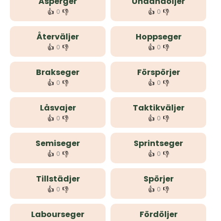
Asperger
Undandöljer
👍
👎
👍
👎
0
0
Återväljer
Hoppseger
👍
👎
👍
👎
0
0
Brakseger
Förspörjer
👍
👎
👍
👎
0
0
Låsvajer
Taktikväljer
👍
👎
👍
👎
0
0
Semiseger
Sprintseger
👍
👎
👍
👎
0
0
Tillstädjer
Spörjer
👍
👎
👍
👎
0
0
Labourseger
Fördöljer