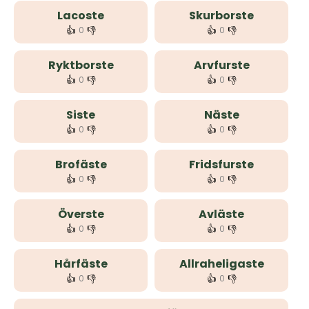
Lacoste
Skurborste
👍
👎
👍
👎
0
0
Ryktborste
Arvfurste
👍
👎
👍
👎
0
0
Siste
Näste
👍
👎
👍
👎
0
0
Brofäste
Fridsfurste
👍
👎
👍
👎
0
0
Överste
Avläste
👍
👎
👍
👎
0
0
Hårfäste
Allraheligaste
👍
👎
👍
👎
0
0