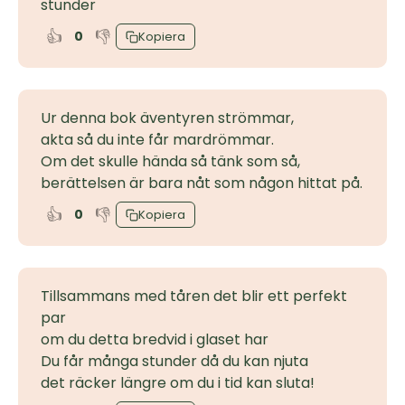
stunder
👍
👎
0
Kopiera
Ur denna bok äventyren strömmar,
akta så du inte får mardrömmar.
Om det skulle hända så tänk som så,
berättelsen är bara nåt som någon hittat på.
👍
👎
0
Kopiera
Tillsammans med tåren det blir ett perfekt
par
om du detta bredvid i glaset har
Du får många stunder då du kan njuta
det räcker längre om du i tid kan sluta!