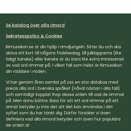
Se katalog över alla rimord
Sekretesspolicy & Cookies
RimLexikon.se är din hjälp i rimdjungeln. Sitter du och ska
skriva ett kort till någons födelsedag, till julklapparna (lite
tidigt kanske) eller kanske är du bara lite extra intresserad
av vad ord rimmar på. I vilket fall som helst är RimLexikon
din räddare i nöden.
Vi har genom åren samlat på oss en stor databas med
precis alla ord i Svenska språket (nåväl nästan i alla fall)
och samtidigt kopplat ihop dessa orden till vad de rimmar
på. Men ännu bättre: Bara för att ett ord rimmar på ett
annat betyder ju inte det att det kan användas i det
syftet som du har tänkt dig. Därför försöker vi även
definiera vad alla rimord betyder och även hur populära
de orden är.