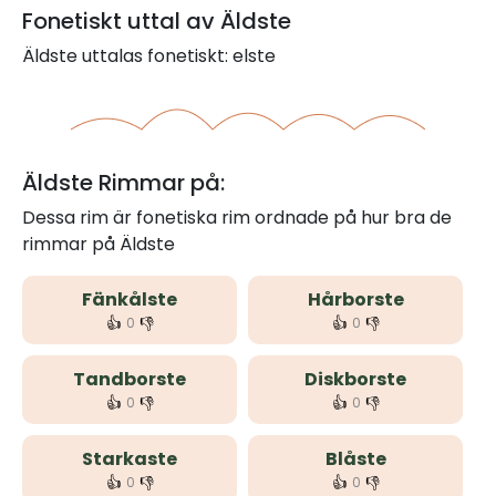
Fonetiskt uttal av Äldste
Äldste uttalas fonetiskt: elste
Äldste Rimmar på:
Dessa rim är fonetiska rim ordnade på hur bra de
rimmar på Äldste
Fänkålste
Hårborste
👍
👎
👍
👎
0
0
Tandborste
Diskborste
👍
👎
👍
👎
0
0
Starkaste
Blåste
👍
👎
👍
👎
0
0