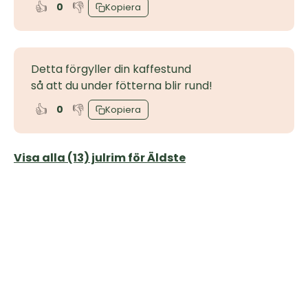
👍
👎
0
Kopiera
Detta förgyller din kaffestund
så att du under fötterna blir rund!
👍
👎
0
Kopiera
Visa alla (13) julrim för Äldste