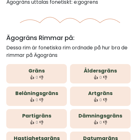
Ägogräns uttalas fonetiskt: e:gogrens
Ägogräns Rimmar på:
Dessa rim är fonetiska rim ordnade på hur bra de
rimmar på Ägogräns
Gräns
Åldersgräns
👍
👎
👍
👎
0
0
Belåningsgräns
Artgräns
👍
👎
👍
👎
0
0
Partigräns
Dämningsgräns
👍
👎
👍
👎
0
0
Hastighetsgräns
Datumgräns