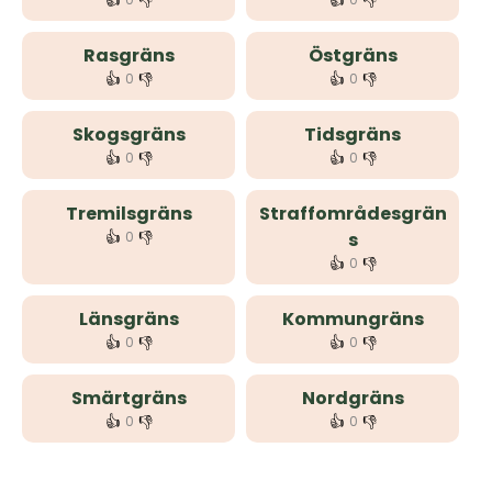
👍
👎
👍
👎
Rasgräns
Östgräns
👍
👎
👍
👎
0
0
Skogsgräns
Tidsgräns
👍
👎
👍
👎
0
0
Tremilsgräns
Straffområdesgrän
👍
👎
0
s
👍
👎
0
Länsgräns
Kommungräns
👍
👎
👍
👎
0
0
Smärtgräns
Nordgräns
👍
👎
👍
👎
0
0