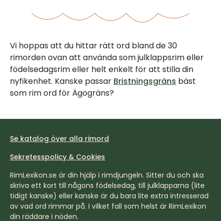
Vi hoppas att du hittar rätt ord bland de 30
rimorden ovan att använda som julklappsrim eller
födelsedagsrim eller helt enkelt för att stilla din
nyfikenhet. Kanske passar
Bristningsgräns
bäst
som rim ord för Ägogräns?
Se katalog över alla rimord
Sekretesspolicy & Cookies
RimLexikon.se är din hjälp i rimdjungeln. Sitter du och ska
skriva ett kort till någons födelsedag, till julklapparna (lite
tidigt kanske) eller kanske är du bara lite extra intresserad
av vad ord rimmar på. I vilket fall som helst är RimLexikon
din räddare i nöden.