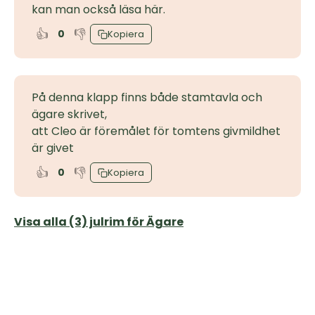
kan man också läsa här.
👍
👎
0
Kopiera
På denna klapp finns både stamtavla och
ägare skrivet,
att Cleo är föremålet för tomtens givmildhet
är givet
👍
👎
0
Kopiera
Visa alla (3) julrim för Ägare