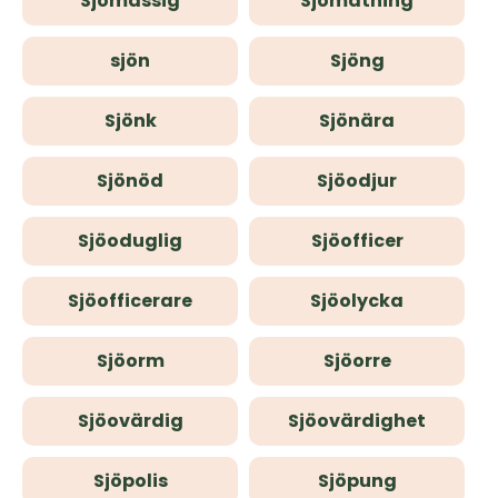
Sjömässig
Sjömätning
sjön
Sjöng
Sjönk
Sjönära
Sjönöd
Sjöodjur
Sjöoduglig
Sjöofficer
Sjöofficerare
Sjöolycka
Sjöorm
Sjöorre
Sjöovärdig
Sjöovärdighet
Sjöpolis
Sjöpung