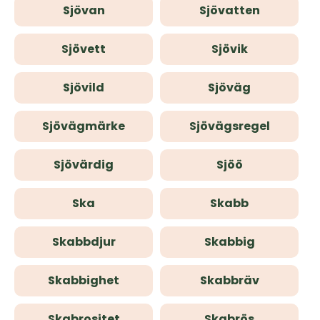
Sjövan
Sjövatten
Sjövett
Sjövik
Sjövild
Sjöväg
Sjövägmärke
Sjövägsregel
Sjövärdig
Sjöö
Ska
Skabb
Skabbdjur
Skabbig
Skabbighet
Skabbräv
Skabrositet
Skabrös