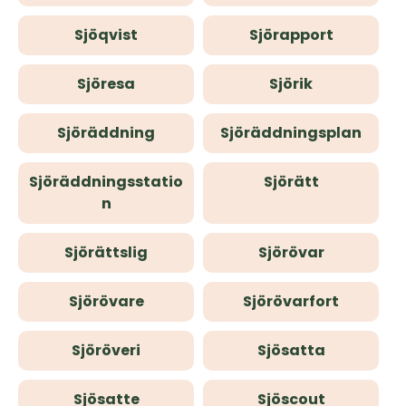
Sjöqvist
Sjörapport
Sjöresa
Sjörik
Sjöräddning
Sjöräddningsplan
Sjöräddningsstatio
Sjörätt
n
Sjörättslig
Sjörövar
Sjörövare
Sjörövarfort
Sjöröveri
Sjösatta
Sjösatte
Sjöscout