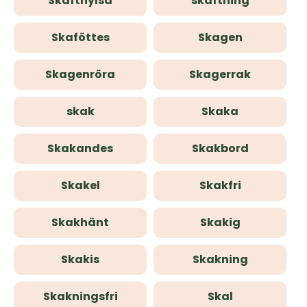
Skafthylsa
skaftning
Skaföttes
Skagen
Skagenröra
Skagerrak
skak
Skaka
Skakandes
Skakbord
Skakel
Skakfri
Skakhänt
Skakig
Skakis
Skakning
Skakningsfri
Skal