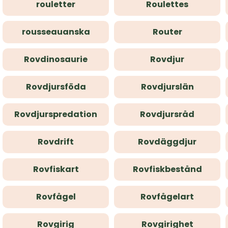
rouletter
Roulettes
rousseauanska
Router
Rovdinosaurie
Rovdjur
Rovdjursföda
Rovdjurslän
Rovdjurspredation
Rovdjursråd
Rovdrift
Rovdäggdjur
Rovfiskart
Rovfiskbestånd
Rovfågel
Rovfågelart
Rovgirig
Rovgirighet