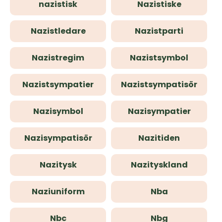
nazistisk
Nazistiske
Nazistledare
Nazistparti
Nazistregim
Nazistsymbol
Nazistsympatier
Nazistsympatisör
Nazisymbol
Nazisympatier
Nazisympatisör
Nazitiden
Nazitysk
Nazityskland
Naziuniform
Nba
Nbc
Nbg