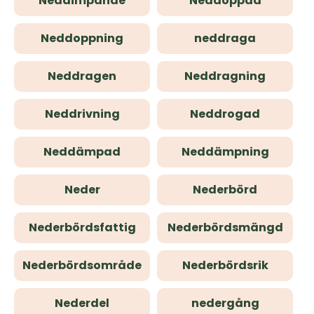
Neddimpande
Neddoppad
Neddoppning
neddraga
Neddragen
Neddragning
Neddrivning
Neddrogad
Neddämpad
Neddämpning
Neder
Nederbörd
Nederbördsfattig
Nederbördsmängd
Nederbördsområde
Nederbördsrik
Nederdel
nedergång