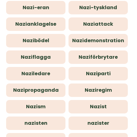
Nazi-eran
Nazi-tyskland
Nazianklagelse
Naziattack
Nazibödel
Nazidemonstration
Naziflagga
Naziförbrytare
Naziledare
Naziparti
Nazipropaganda
Naziregim
Nazism
Nazist
nazisten
nazister