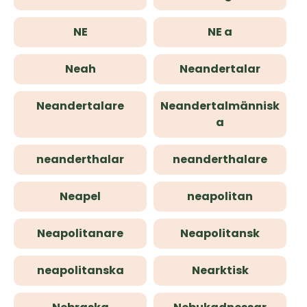
NE
NE a
Neah
Neandertalar
Neandertalare
Neandertalmännisk
a
neanderthalar
neanderthalare
Neapel
neapolitan
Neapolitanare
Neapolitansk
neapolitanska
Nearktisk