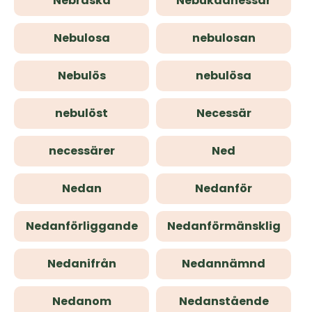
Nebraska
Nebukadnessar
Nebulosa
nebulosan
Nebulös
nebulösa
nebulöst
Necessär
necessärer
Ned
Nedan
Nedanför
Nedanförliggande
Nedanförmänsklig
Nedanifrån
Nedannämnd
Nedanom
Nedanstående