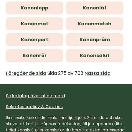
Kanonlopp
Kanonlåt
Kanonmat
Kanonmatch
Kanonport
Kanonpråm
Kanonrör
Kanonsalut
Föregående sida
Sida 275 av 708
Nästa sida
Se katalog över alla rimord
Sekretesspolicy & Cookies
RimLexikon.se är din hjälp i rimdjungeln. Sitter du och ska
skriva ett kort till någons födelsedag, till julklapparna (lite
tidigt kanske) eller kanske är du bara lite extra intresserad