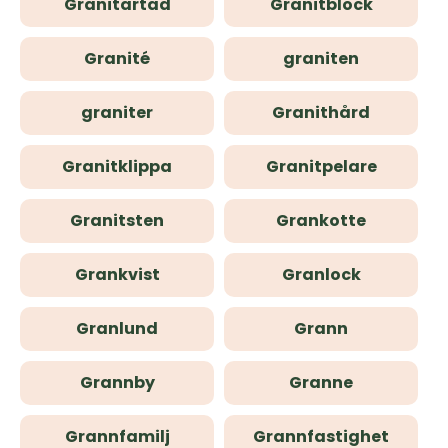
Granitartad
Granitblock
Granité
graniten
graniter
Granithård
Granitklippa
Granitpelare
Granitsten
Grankotte
Grankvist
Granlock
Granlund
Grann
Grannby
Granne
Grannfamilj
Grannfastighet