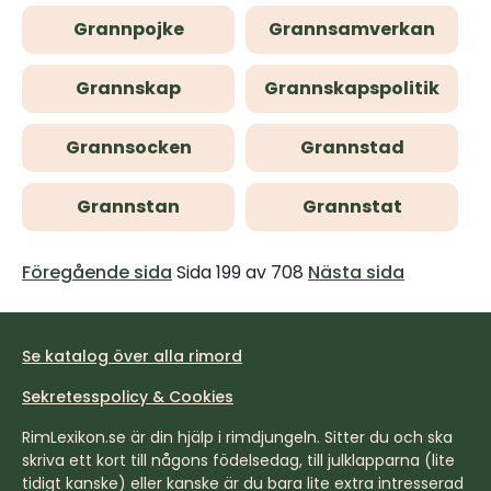
Grannpojke
Grannsamverkan
Grannskap
Grannskapspolitik
Grannsocken
Grannstad
Grannstan
Grannstat
Föregående sida
Sida 199 av 708
Nästa sida
Se katalog över alla rimord
Sekretesspolicy & Cookies
RimLexikon.se är din hjälp i rimdjungeln. Sitter du och ska
skriva ett kort till någons födelsedag, till julklapparna (lite
tidigt kanske) eller kanske är du bara lite extra intresserad