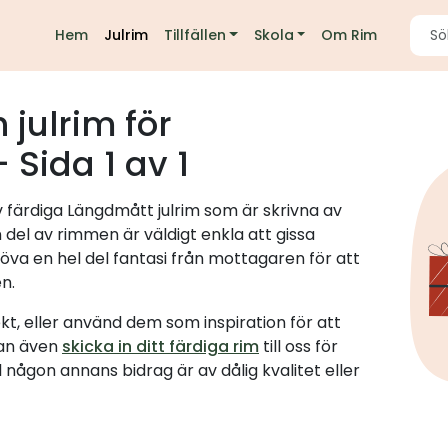
Hem
Julrim
Tillfällen
Skola
Om Rim
 julrim för
 Sida 1 av 1
v färdiga Längdmått julrim som är skrivna av
del av rimmen är väldigt enkla att gissa
 en hel del fantasi från mottagaren för att
en.
kt, eller använd dem som inspiration för att
kan även
skicka in ditt färdiga rim
till oss för
l någon annans bidrag är av dålig kvalitet eller