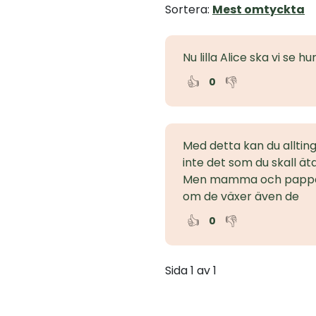
Sortera:
Mest omtyckta
Nu lilla Alice ska vi se 
👍
👎
0
Med detta kan du alltin
inte det som du skall ät
Men mamma och pappa
om de växer även de
👍
👎
0
Sida 1 av 1